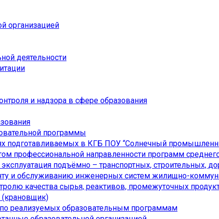
ой организацией
ьной деятельности
дитации
онтроля и надзора в сфере образования
азования
зовательной программы
ях подготавливаемых в КГБ ПОУ “Солнечный промышленн
ом профессиональной направленности программ среднего
я эксплуатация подъёмно – транспортных, строительных, 
онту и обслуживанию инженерных систем жилищно-коммуна
нтролю качества сырья, реактивов, промежуточных продукт
а (крановщик)
 по реализуемых образовательным программам
отанные образовательной организацией