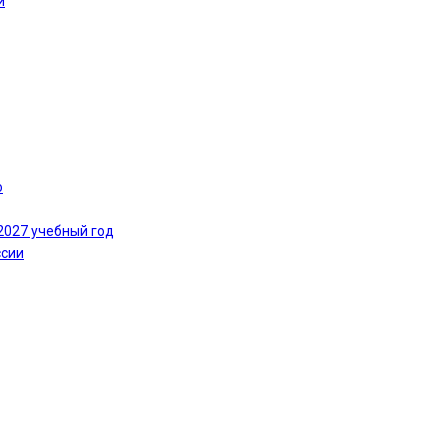
и
ю
2027 учебный год
ссии