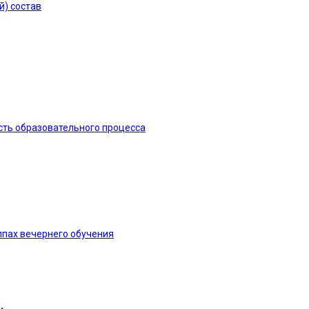
й) состав
сть образовательного процесса
ппах вечернего обучения