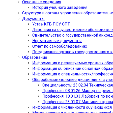
Основные сведения
История учебного заведения
Структура и органы управления образовательн
Документы
Устав КГБ ПОУ СПТ
Лицензия на осуществление образовател
Свидетельство о государственной аккре
Нормативные документы
Отчёт по самообследованию
Предписания органов государственного к
Образование
Информация о реализуемых уровнях обр
Информация об описании основной обра
Информация о специальностях/професси
Общеобразовательные дисциплины с учет
Специальность: 23.02.04 Техническа
Профессия: 08.01.26 Мастер по рем
Профессия: 18.01.33 Лаборант по ко
Профессия: 23.01.07 Машинист кран
Информация о численности обучающихся
Методические и иные документы, разраб