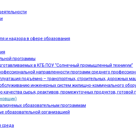
деятельности
ии
ля и надзора в сфере образования
ния
ельной программы
дготавливаемых в КГБ ПОУ “Солнечный промышленный техникум”
офессиональной направленности программ среднего профессион
сплуатация подъёмно – транспортных, строительных, дорожных ма
 и обслуживанию инженерных систем жилищно-коммунального обору
ю качества сырья, реактивов, промежуточных продуктов, готовой 
ановщик)
еализуемых образовательным программам
ые образовательной организацией
 среда