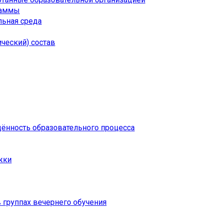
раммы
ьная среда
ческий) состав
щённость образовательного процесса
жки
 группах вечернего обучения