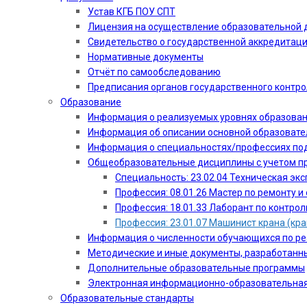
Устав КГБ ПОУ СПТ
Лицензия на осуществление образовательной 
Свидетельство о государственной аккредитац
Нормативные документы
Отчёт по самообследованию
Предписания органов государственного контро
Образование
Информация о реализуемых уровнях образова
Информация об описании основной образоват
Информация о специальностях/профессиях по
Общеобразовательные дисциплины с учетом пр
Специальность: 23.02.04 Техническая эк
Профессия: 08.01.26 Мастер по ремонту
Профессия: 18.01.33 Лаборант по контрол
Профессия: 23.01.07 Машинист крана (кр
Информация о численности обучающихся по р
Методические и иные документы, разработанн
Дополнительные образовательные программы
Электронная информационно-образовательная
Образовательные стандарты