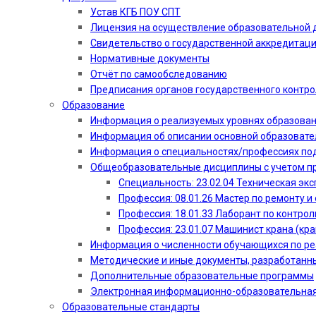
Устав КГБ ПОУ СПТ
Лицензия на осуществление образовательной 
Свидетельство о государственной аккредитац
Нормативные документы
Отчёт по самообследованию
Предписания органов государственного контро
Образование
Информация о реализуемых уровнях образова
Информация об описании основной образоват
Информация о специальностях/профессиях по
Общеобразовательные дисциплины с учетом пр
Специальность: 23.02.04 Техническая эк
Профессия: 08.01.26 Мастер по ремонту
Профессия: 18.01.33 Лаборант по контрол
Профессия: 23.01.07 Машинист крана (кр
Информация о численности обучающихся по р
Методические и иные документы, разработанн
Дополнительные образовательные программы
Электронная информационно-образовательная
Образовательные стандарты