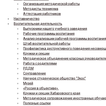
Организация методической работы
Методисты техникума
Аттестация работников
Наставничество
Воспитательная деятельность
Выпускники нашего учебного заведения
Рабочие программы воспитания
Анализ реализации рабочей программы воспитания,
Штаб воспитательной работы
Профилактика деструктивного поведения несовер
Кружки и секции
Методическое объединение классных руководител
Работа с родителями
РДДМ
Соуправление
Научное студенческое общество “Экос”
Музей
«Россия в объективе».
Кружки и секции Хабаровского края
Методическое сопровождение иностранных обуча
Полезные ссылки