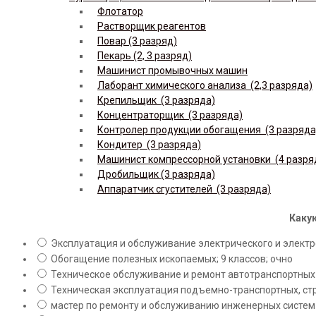
Флотатор
Растворщик реагентов
Повар (3 разряд)
Пекарь (2, 3 разряд)
Машинист промывочных машин
Лаборант химического анализа (2,3 разряда)
Крепильщик (3 разряда)
Концентраторщик (3 разряда)
Контролер продукции обогащения (3 разряда
Кондитер (3 разряда)
Машинист компрессорной установки (4 разря
Дробильщик (3 разряда)
Аппаратчик сгустителей (3 разряда)
Какую
Эксплуатация и обслуживание электрического и электро
Обогащение полезных ископаемых; 9 классов; очно
Техническое обслуживание и ремонт автотранспортных с
Техническая эксплуатация подъемно-транспортных, стр
мастер по ремонту и обслуживанию инженерных систем 