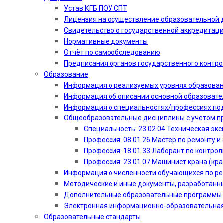
Устав КГБ ПОУ СПТ
Лицензия на осуществление образовательной 
Свидетельство о государственной аккредитац
Нормативные документы
Отчёт по самообследованию
Предписания органов государственного контро
Образование
Информация о реализуемых уровнях образова
Информация об описании основной образоват
Информация о специальностях/профессиях по
Общеобразовательные дисциплины с учетом пр
Специальность: 23.02.04 Техническая эк
Профессия: 08.01.26 Мастер по ремонту
Профессия: 18.01.33 Лаборант по контрол
Профессия: 23.01.07 Машинист крана (кр
Информация о численности обучающихся по р
Методические и иные документы, разработанн
Дополнительные образовательные программы
Электронная информационно-образовательная
Образовательные стандарты