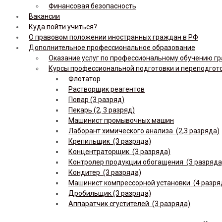
Финансовая безопасность
Вакансии
Куда пойти учиться?
О правовом положении иностранных граждан в РФ
Дополнительное профессиональное образование
Оказание услуг по профессиональному обучению гр
Курсы профессиональной подготовки и переподгот
Флотатор
Растворщик реагентов
Повар (3 разряд)
Пекарь (2, 3 разряд)
Машинист промывочных машин
Лаборант химического анализа (2,3 разряда)
Крепильщик (3 разряда)
Концентраторщик (3 разряда)
Контролер продукции обогащения (3 разряда
Кондитер (3 разряда)
Машинист компрессорной установки (4 разря
Дробильщик (3 разряда)
Аппаратчик сгустителей (3 разряда)