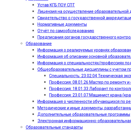
Устав КГБ ПОУ СПТ
Лицензия на осуществление образовательной 
Свидетельство о государственной аккредитац
Нормативные документы
Отчёт по самообследованию
Предписания органов государственного контро
Образование
Информация о реализуемых уровнях образова
Информация об описании основной образоват
Информация о специальностях/профессиях по
Общеобразовательные дисциплины с учетом пр
Специальность: 23.02.04 Техническая эк
Профессия: 08.01.26 Мастер по ремонту
Профессия: 18.01.33 Лаборант по контрол
Профессия: 23.01.07 Машинист крана (кр
Информация о численности обучающихся по р
Методические и иные документы, разработанн
Дополнительные образовательные программы
Электронная информационно-образовательная
Образовательные стандарты