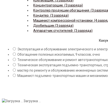
Крепильщик (3 разряда)
Концентраторщик (3 разряда)
Контролер продукции обогащения (3 разряда
Кондитер (3 разряда)
Машинист компрессорной установки (4 разря
Дробильщик (3 разряда)
Аппаратчик сгустителей (3 разряда)
Какую
Эксплуатация и обслуживание электрического и электро
Обогащение полезных ископаемых; 9 классов; очно
Техническое обслуживание и ремонт автотранспортных с
Техническая эксплуатация подъемно-транспортных, стр
мастер по ремонту и обслуживанию инженерных систем 
Машинист подъемно-транспортных машин и механизмов;
Загрузка ...