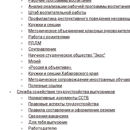
Рабочие программы воспитания
Анализ реализации рабочей программы воспитания,
Штаб воспитательной работы
Профилактика деструктивного поведения несовер
Кружки и секции
Методическое объединение классных руководител
Работа с родителями
РДДМ
Соуправление
Научное студенческое общество “Экос”
Музей
«Россия в объективе».
Кружки и секции Хабаровского края
Методическое сопровождение иностранных обуча
Полезные ссылки
Служба содействия трудоустройства выпускников
Нормативные документы ССТВ
Правовые аспекты трудоустройства
Правила составления и оформление резюме
Сведения вакансиях
Для тебя выпускник
Работодателю