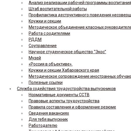
Анализ реализации рабочей программы воспитания,
Штаб воспитательной работы
Профилактика деструктивного поведения несовер
Кружки и секции
Методическое объединение классных руководител
Работа с родителями
РДДМ
Соуправление
Научное студенческое общество “Экос”
Музей
«Россия в объективе».
Кружки и секции Хабаровского края
Методическое сопровождение иностранных обуча
Полезные ссылки
Служба содействия трудоустройства выпускников
Нормативные документы ССТВ
Правовые аспекты трудоустройства
Правила составления и оформление резюме
Сведения вакансиях
Для тебя выпускник
Работодателю