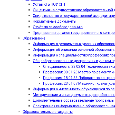
Устав КГБ ПОУ СПТ
Лицензия на осуществление образовательной 
Свидетельство о государственной аккредитац
Нормативные документы
Отчёт по самообследованию
Предписания органов государственного контро
Образование
Информация о реализуемых уровнях образова
Информация об описании основной образоват
Информация о специальностях/профессиях по
Общеобразовательные дисциплины с учетом пр
Специальность: 23.02.04 Техническая эк
Профессия: 08.01.26 Мастер по ремонту
Профессия: 18.01.33 Лаборант по контрол
Профессия: 23.01.07 Машинист крана (кр
Информация о численности обучающихся по р
Методические и иные документы, разработанн
Дополнительные образовательные программы
Электронная информационно-образовательная
Образовательные стандарты