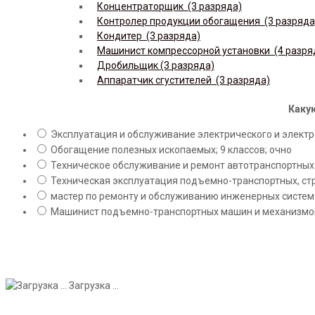
Концентраторщик (3 разряда)
Контролер продукции обогащения (3 разряда
Кондитер (3 разряда)
Машинист компрессорной установки (4 разря
Дробильщик (3 разряда)
Аппаратчик сгустителей (3 разряда)
Какую
Эксплуатация и обслуживание электрического и электро
Обогащение полезных ископаемых; 9 классов; очно
Техническое обслуживание и ремонт автотранспортных с
Техническая эксплуатация подъемно-транспортных, стр
мастер по ремонту и обслуживанию инженерных систем 
Машинист подъемно-транспортных машин и механизмов;
Загрузка ...