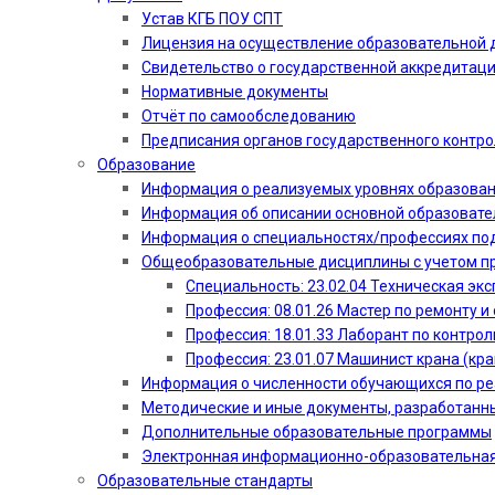
Устав КГБ ПОУ СПТ
Лицензия на осуществление образовательной 
Свидетельство о государственной аккредитац
Нормативные документы
Отчёт по самообследованию
Предписания органов государственного контро
Образование
Информация о реализуемых уровнях образова
Информация об описании основной образоват
Информация о специальностях/профессиях по
Общеобразовательные дисциплины с учетом пр
Специальность: 23.02.04 Техническая эк
Профессия: 08.01.26 Мастер по ремонту
Профессия: 18.01.33 Лаборант по контрол
Профессия: 23.01.07 Машинист крана (кр
Информация о численности обучающихся по р
Методические и иные документы, разработанн
Дополнительные образовательные программы
Электронная информационно-образовательная
Образовательные стандарты