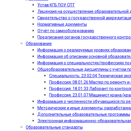
Устав КГБ ПОУ СПТ
Лицензия на осуществление образовательной 
Свидетельство о государственной аккредитац
Нормативные документы
Отчёт по самообследованию
Предписания органов государственного контро
Образование
Информация о реализуемых уровнях образова
Информация об описании основной образоват
Информация о специальностях/профессиях по
Общеобразовательные дисциплины с учетом пр
Специальность: 23.02.04 Техническая эк
Профессия: 08.01.26 Мастер по ремонту
Профессия: 18.01.33 Лаборант по контрол
Профессия: 23.01.07 Машинист крана (кр
Информация о численности обучающихся по р
Методические и иные документы, разработанн
Дополнительные образовательные программы
Электронная информационно-образовательная
Образовательные стандарты