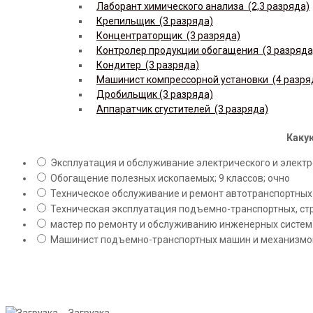
Лаборант химического анализа (2,3 разряда)
Крепильщик (3 разряда)
Концентраторщик (3 разряда)
Контролер продукции обогащения (3 разряда
Кондитер (3 разряда)
Машинист компрессорной установки (4 разря
Дробильщик (3 разряда)
Аппаратчик сгустителей (3 разряда)
Какую
Эксплуатация и обслуживание электрического и электро
Обогащение полезных ископаемых; 9 классов; очно
Техническое обслуживание и ремонт автотранспортных с
Техническая эксплуатация подъемно-транспортных, стр
мастер по ремонту и обслуживанию инженерных систем 
Машинист подъемно-транспортных машин и механизмов;
Загрузка ...