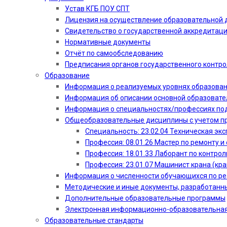
Устав КГБ ПОУ СПТ
Лицензия на осуществление образовательной 
Свидетельство о государственной аккредитац
Нормативные документы
Отчёт по самообследованию
Предписания органов государственного контро
Образование
Информация о реализуемых уровнях образова
Информация об описании основной образоват
Информация о специальностях/профессиях по
Общеобразовательные дисциплины с учетом пр
Специальность: 23.02.04 Техническая эк
Профессия: 08.01.26 Мастер по ремонту
Профессия: 18.01.33 Лаборант по контрол
Профессия: 23.01.07 Машинист крана (кр
Информация о численности обучающихся по р
Методические и иные документы, разработанн
Дополнительные образовательные программы
Электронная информационно-образовательная
Образовательные стандарты