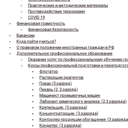
Практические и методические материалы
Противодействие терроризму
COVID 19
Финансовая грамотность
Финансовая безопасность
Вакансии
Куда пойти учиться?
О правовом положении иностранных граждан в РФ
Дополнительное профессиональное образование
Оказание услуг по профессиональному обучению гр
Курсы профессиональной подготовки и переподгот
Флотатор
Растворщик реагентов
Повар (3 разряд)
Пекарь (2, 3 разряд)
Машинист промывочных машин
Лаборант химического анализа (2,3 разряда)
Крепильщик (3 разряда)
Концентраторщик (3 разряда)
Контролер продукции обогащения (3 разряда
Кондитер (3 разряда)