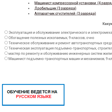
Машинист компрессорной установки (4 разря
Дробильщик (3 разряда)
Аппаратчик сгустителей (3 разряда)
Какую
Эксплуатация и обслуживание электрического и электромехан
Обогащение полезных ископаемых; 9 классов; очно
Техническое обслуживание и ремонт автотранспортных средст
Техническая эксплуатация подъемно-транспортных, строител
мастер по ремонту и обслуживанию инженерных систем жилищ
Машинист подъемно-транспортных машин и механизмов; 9 кл