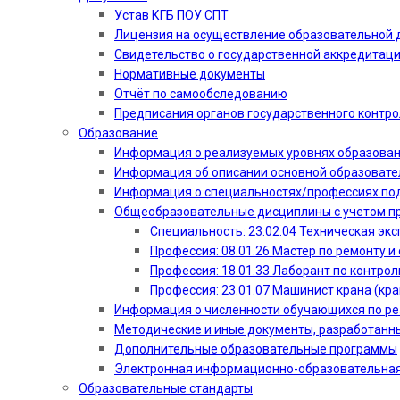
Устав КГБ ПОУ СПТ
Лицензия на осуществление образовательной 
Свидетельство о государственной аккредитац
Нормативные документы
Отчёт по самообследованию
Предписания органов государственного контро
Образование
Информация о реализуемых уровнях образова
Информация об описании основной образоват
Информация о специальностях/профессиях по
Общеобразовательные дисциплины с учетом пр
Специальность: 23.02.04 Техническая эк
Профессия: 08.01.26 Мастер по ремонту
Профессия: 18.01.33 Лаборант по контрол
Профессия: 23.01.07 Машинист крана (кр
Информация о численности обучающихся по р
Методические и иные документы, разработанн
Дополнительные образовательные программы
Электронная информационно-образовательная
Образовательные стандарты