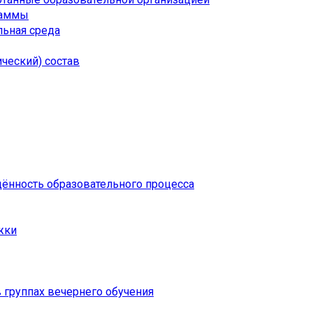
раммы
ьная среда
ческий) состав
щённость образовательного процесса
жки
 группах вечернего обучения