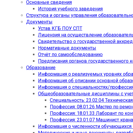
Основные сведения
История учебного заведения
Структура и органы управления образовательн
Документы
Устав КГБ ПОУ СПТ
Лицензия на осуществление образовател
Свидетельство о государственной аккре
Нормативные документы
Отчёт по самообследованию
Предписания органов государственного к
Образование
Информация о реализуемых уровнях обр
Информация об описании основной обра
Информация о специальностях/професси
Общеобразовательные дисциплины с учет
Специальность: 23.02.04 Техническа
Профессия: 08.01.26 Мастер по рем
Профессия: 18.01.33 Лаборант по ко
Профессия: 23.01.07 Машинист кран
Информация о численности обучающихся
Методические и иные документы, разраб