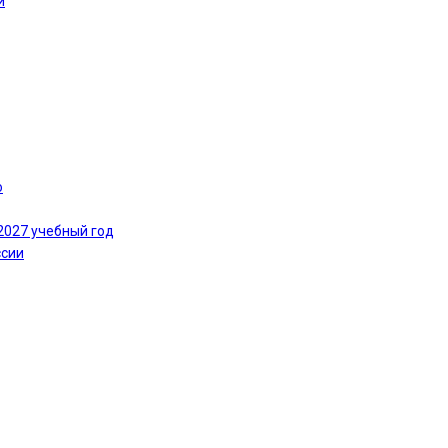
и
ю
2027 учебный год
ссии