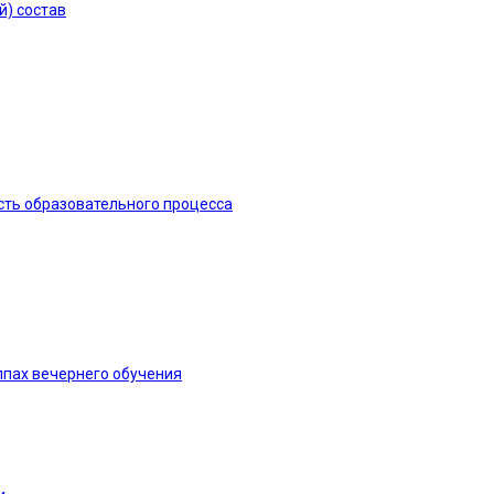
й) состав
сть образовательного процесса
ппах вечернего обучения