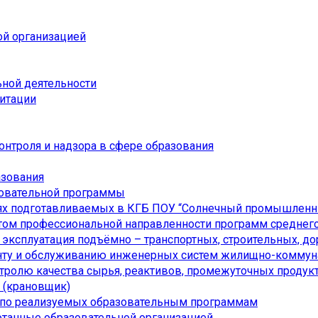
ой организацией
ьной деятельности
дитации
онтроля и надзора в сфере образования
азования
зовательной программы
ях подготавливаемых в КГБ ПОУ “Солнечный промышленн
ом профессиональной направленности программ среднего
я эксплуатация подъёмно – транспортных, строительных, 
онту и обслуживанию инженерных систем жилищно-коммуна
нтролю качества сырья, реактивов, промежуточных продукт
а (крановщик)
 по реализуемых образовательным программам
отанные образовательной организацией