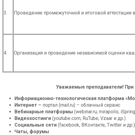
3.
Проведение промежуточной и итоговой аттестации 
4.
Организация и проведение независимой оценки кв
Уважаемые преподаватели! При 
Информационно-технологическая платформа «
Mo
Интернет –
портал (mail.ru) – облачный сервис
Вебинарные платформы
(webinar.ru; mirapolis; iSpri
Видеохостинги
(youtube.com; RuTube; Vzaar
и др
.)
Социальные сети
(
facebook
, ВКонтакте,
Twitter
и др.)
Чаты, форумы