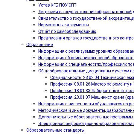
Устав КГБ ПОУ СПТ
Лицензия на осуществление образовательной 
Свидетельство о государственной аккредитац
Нормативные документы
Отчёт по самообследованию
Предписания органов государственного контро
Образование
Информация о реализуемых уровнях образова
Информация об описании основной образоват
Информация о специальностях/профессиях по
Общеобразовательные дисциплины с учетом пр
Специальность: 23.02.04 Техническая эк
Профессия: 08.01.26 Мастер по ремонту
Профессия: 18.01.33 Лаборант по контрол
Профессия: 23.01.07 Машинист крана (кр
Информация о численности обучающихся по р
Методические и иные документы, разработанн
Дополнительные образовательные программы
Электронная информационно-образовательная
Образовательные стандарты