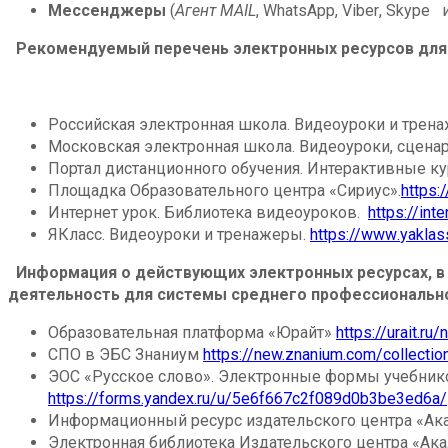
Мессенджеры
(
Агент MAIL
,
WhatsApp
,
Viber
,
Skype
Рекомендуемый перечень электронных ресурсов для 
Российская электронная школа. Видеоуроки и тре
Московская электронная школа. Видеоуроки, сцена
Портал дистанционного обучения. Интерактивные ку
Площадка Образовательного центра «Сириус».
https:/
Интернет урок. Библиотека видеоуроков.
https://
inte
ЯКласс. Видеоуроки и тренажеры.
https://
www
.
yaklas
Информация о действующих электронных ресурсах, в
деятельность для системы среднего профессионально
Образовательная платформа «Юрайт»
https://urait.r
СПО в ЭБС Знаниум
https://new.znanium.com/collectio
ЭОС «Русское слово». Электронные формы учебников
https://forms.yandex.ru/u/5e6f667c2f089d0b3be3ed6a/
Информационный ресурс издательского центра «А
Электронная библиотека Издательского центра «Ак