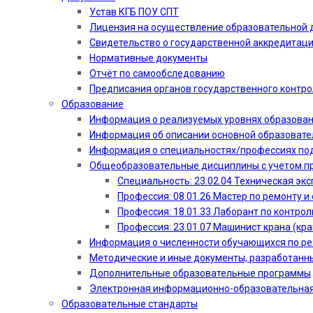
Устав КГБ ПОУ СПТ
Лицензия на осуществление образовательной 
Свидетельство о государственной аккредитац
Нормативные документы
Отчёт по самообследованию
Предписания органов государственного контро
Образование
Информация о реализуемых уровнях образова
Информация об описании основной образоват
Информация о специальностях/профессиях по
Общеобразовательные дисциплины с учетом пр
Специальность: 23.02.04 Техническая эк
Профессия: 08.01.26 Мастер по ремонту
Профессия: 18.01.33 Лаборант по контрол
Профессия: 23.01.07 Машинист крана (кр
Информация о численности обучающихся по р
Методические и иные документы, разработанн
Дополнительные образовательные программы
Электронная информационно-образовательная
Образовательные стандарты