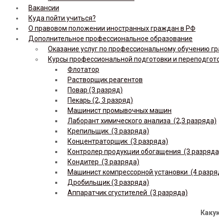
Вакансии
Куда пойти учиться?
О правовом положении иностранных граждан в РФ
Дополнительное профессиональное образование
Оказание услуг по профессиональному обучению гр
Курсы профессиональной подготовки и переподгот
Флотатор
Растворщик реагентов
Повар (3 разряд)
Пекарь (2, 3 разряд)
Машинист промывочных машин
Лаборант химического анализа (2,3 разряда)
Крепильщик (3 разряда)
Концентраторщик (3 разряда)
Контролер продукции обогащения (3 разряда
Кондитер (3 разряда)
Машинист компрессорной установки (4 разря
Дробильщик (3 разряда)
Аппаратчик сгустителей (3 разряда)
Какую