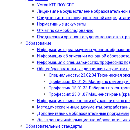
Устав КГБ ПОУ СПТ
Лицензия на осуществление образовательной 
Свидетельство о государственной аккредитац
Нормативные документы
Отчёт по самообследованию
Предписания органов государственного контро
Образование
Информация о реализуемых уровнях образова
Информация об описании основной образоват
Информация о специальностях/профессиях по
Общеобразовательные дисциплины с учетом пр
Специальность: 23.02.04 Техническая эк
Профессия: 08.01.26 Мастер по ремонту
Профессия: 18.01.33 Лаборант по контрол
Профессия: 23.01.07 Машинист крана (кр
Информация о численности обучающихся по р
Методические и иные документы, разработанн
Дополнительные образовательные программы
Электронная информационно-образовательная
Образовательные стандарты