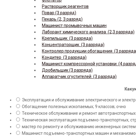
Растворщик реагентов
Повар (3 разряд)
Пекарь (2, 3 разряд)
Машинист промывочных машин
Лаборант химического анализа (2,3 разряда)
Крепильщик (3 разряда)
Концентраторщик (3 разряда)
Контролер продукции обогащения (3 разряда
Кондитер (3 разряда)
Машинист компрессорной установки (4 разря
Дробильщик (3 разряда)
Аппаратчик сгустителей (3 разряда)
Какую
Эксплуатация и обслуживание электрического и электро
Обогащение полезных ископаемых; 9 классов; очно
Техническое обслуживание и ремонт автотранспортных с
Техническая эксплуатация подъемно-транспортных, стр
мастер по ремонту и обслуживанию инженерных систем 
Машинист подъемно-транспортных машин и механизмов;