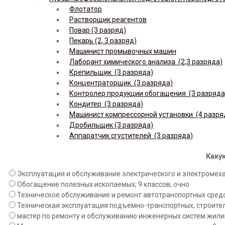
Флотатор
Растворщик реагентов
Повар (3 разряд)
Пекарь (2, 3 разряд)
Машинист промывочных машин
Лаборант химического анализа (2,3 разряда)
Крепильщик (3 разряда)
Концентраторщик (3 разряда)
Контролер продукции обогащения (3 разряда
Кондитер (3 разряда)
Машинист компрессорной установки (4 разря
Дробильщик (3 разряда)
Аппаратчик сгустителей (3 разряда)
Какую
Эксплуатация и обслуживание электрического и электромехан
Обогащение полезных ископаемых; 9 классов; очно
Техническое обслуживание и ремонт автотранспортных средст
Техническая эксплуатация подъемно-транспортных, строител
мастер по ремонту и обслуживанию инженерных систем жилищ