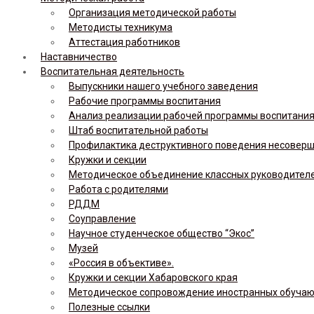
Организация методической работы
Методисты техникума
Аттестация работников
Наставничество
Воспитательная деятельность
Выпускники нашего учебного заведения
Рабочие программы воспитания
Анализ реализации рабочей программы воспитания,
Штаб воспитательной работы
Профилактика деструктивного поведения несовер
Кружки и секции
Методическое объединение классных руководител
Работа с родителями
РДДМ
Соуправление
Научное студенческое общество “Экос”
Музей
«Россия в объективе».
Кружки и секции Хабаровского края
Методическое сопровождение иностранных обуча
Полезные ссылки