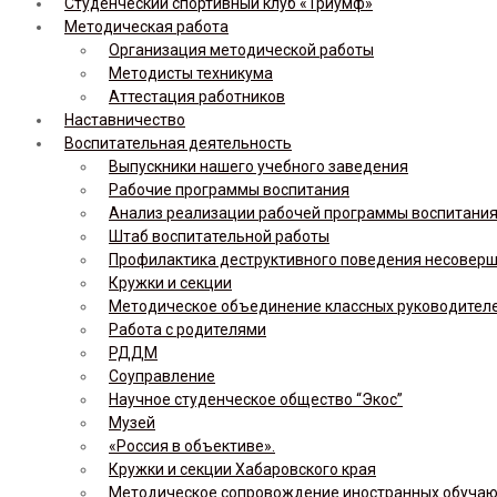
Студенческий спортивный клуб «Триумф»
Методическая работа
Организация методической работы
Методисты техникума
Аттестация работников
Наставничество
Воспитательная деятельность
Выпускники нашего учебного заведения
Рабочие программы воспитания
Анализ реализации рабочей программы воспитания,
Штаб воспитательной работы
Профилактика деструктивного поведения несовер
Кружки и секции
Методическое объединение классных руководител
Работа с родителями
РДДМ
Соуправление
Научное студенческое общество “Экос”
Музей
«Россия в объективе».
Кружки и секции Хабаровского края
Методическое сопровождение иностранных обуча