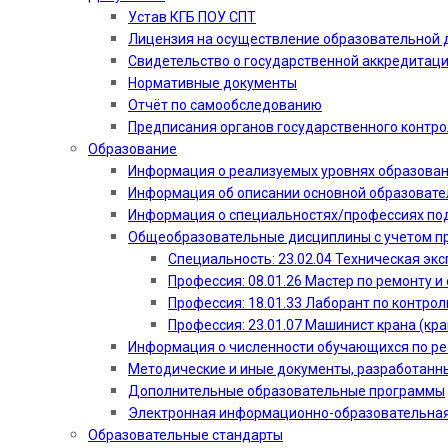
Устав КГБ ПОУ СПТ
Лицензия на осуществление образовательной 
Свидетельство о государственной аккредитац
Нормативные документы
Отчёт по самообследованию
Предписания органов государственного контро
Образование
Информация о реализуемых уровнях образова
Информация об описании основной образоват
Информация о специальностях/профессиях по
Общеобразовательные дисциплины с учетом пр
Специальность: 23.02.04 Техническая эк
Профессия: 08.01.26 Мастер по ремонту
Профессия: 18.01.33 Лаборант по контрол
Профессия: 23.01.07 Машинист крана (кр
Информация о численности обучающихся по р
Методические и иные документы, разработанн
Дополнительные образовательные программы
Электронная информационно-образовательная
Образовательные стандарты