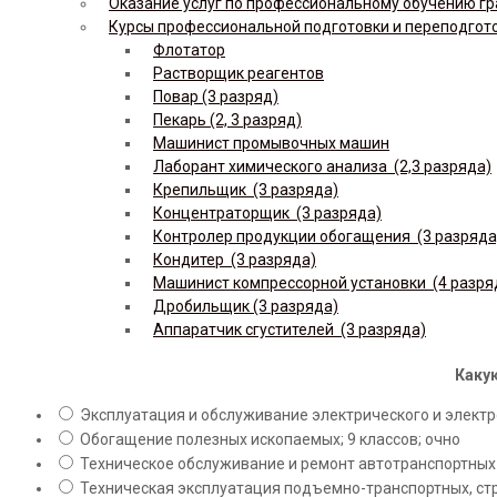
Оказание услуг по профессиональному обучению гр
Курсы профессиональной подготовки и переподгот
Флотатор
Растворщик реагентов
Повар (3 разряд)
Пекарь (2, 3 разряд)
Машинист промывочных машин
Лаборант химического анализа (2,3 разряда)
Крепильщик (3 разряда)
Концентраторщик (3 разряда)
Контролер продукции обогащения (3 разряда
Кондитер (3 разряда)
Машинист компрессорной установки (4 разря
Дробильщик (3 разряда)
Аппаратчик сгустителей (3 разряда)
Какую
Эксплуатация и обслуживание электрического и электро
Обогащение полезных ископаемых; 9 классов; очно
Техническое обслуживание и ремонт автотранспортных с
Техническая эксплуатация подъемно-транспортных, стр