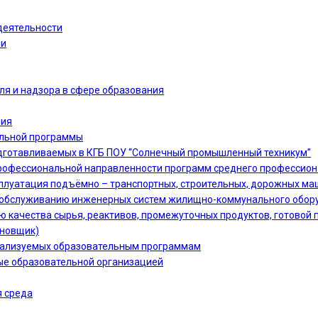
деятельности
ии
ля и надзора в сфере образования
ния
ельной программы
дготавливаемых в КГБ ПОУ “Солнечный промышленный техникум”
офессиональной направленности программ среднего профессион
сплуатация подъёмно – транспортных, строительных, дорожных ма
 и обслуживанию инженерных систем жилищно-коммунального обору
ю качества сырья, реактивов, промежуточных продуктов, готовой 
ановщик)
еализуемых образовательным программам
ые образовательной организацией
 среда