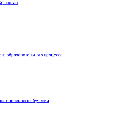
й) состав
сть образовательного процесса
ппах вечернего обучения