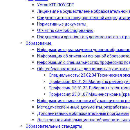
Устав КГБ ПОУ СПТ
Лицензия на осуществление образовательной 
Свидетельство о государственной аккредитац
Нормативные документы
Отчёт по самообследованию
Предписания органов государственного контро
Образование
Информация о реализуемых уровнях образова
Информация об описании основной образоват
Информация о специальностях/профессиях по
Общеобразовательные дисциплины с учетом пр
Специальность: 23.02.04 Техническая эк
Профессия: 08.01.26 Мастер по ремонту
Профессия: 18.01.33 Лаборант по контрол
Профессия: 23.01.07 Машинист крана (кр
Информация о численности обучающихся по р
Методические и иные документы, разработанн
Дополнительные образовательные программы
Электронная информационно-образовательная
Образовательные стандарты