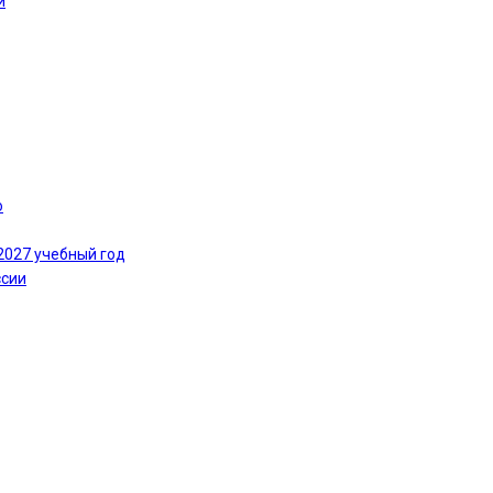
и
ю
2027 учебный год
ссии