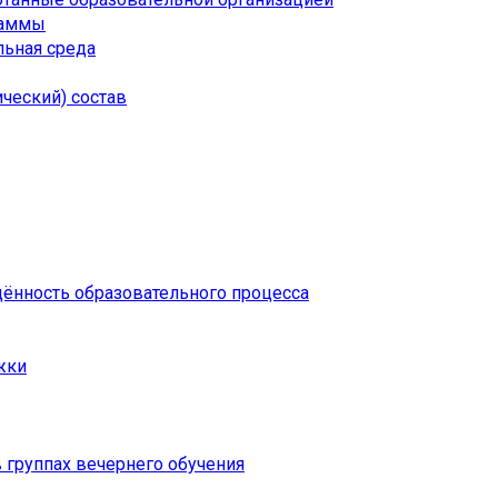
раммы
ьная среда
ческий) состав
щённость образовательного процесса
жки
 группах вечернего обучения