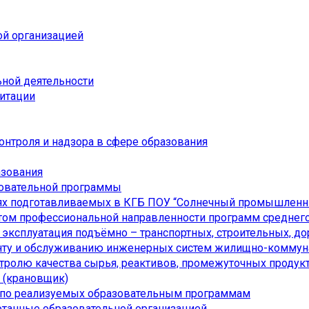
ой организацией
ьной деятельности
дитации
онтроля и надзора в сфере образования
азования
зовательной программы
ях подготавливаемых в КГБ ПОУ “Солнечный промышленн
ом профессиональной направленности программ среднего
я эксплуатация подъёмно – транспортных, строительных, 
онту и обслуживанию инженерных систем жилищно-коммуна
нтролю качества сырья, реактивов, промежуточных продукт
а (крановщик)
 по реализуемых образовательным программам
отанные образовательной организацией