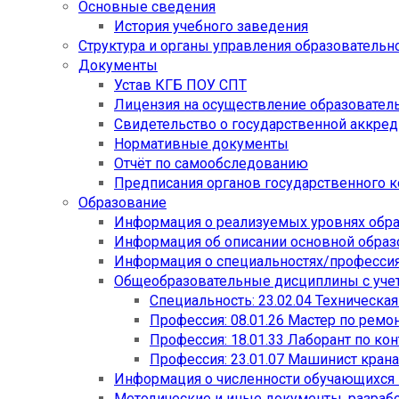
Основные сведения
История учебного заведения
Структура и органы управления образовательн
Документы
Устав КГБ ПОУ СПТ
Лицензия на осуществление образовател
Свидетельство о государственной аккре
Нормативные документы
Отчёт по самообследованию
Предписания органов государственного к
Образование
Информация о реализуемых уровнях обр
Информация об описании основной обра
Информация о специальностях/професси
Общеобразовательные дисциплины с учет
Специальность: 23.02.04 Техническа
Профессия: 08.01.26 Мастер по рем
Профессия: 18.01.33 Лаборант по ко
Профессия: 23.01.07 Машинист кран
Информация о численности обучающихся
Методические и иные документы, разраб