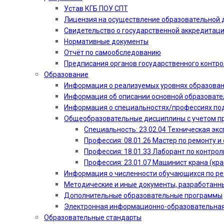
Устав КГБ ПОУ СПТ
Лицензия на осуществление образовательной 
Свидетельство о государственной аккредитац
Нормативные документы
Отчёт по самообследованию
Предписания органов государственного контро
Образование
Информация о реализуемых уровнях образова
Информация об описании основной образоват
Информация о специальностях/профессиях по
Общеобразовательные дисциплины с учетом пр
Специальность: 23.02.04 Техническая эк
Профессия: 08.01.26 Мастер по ремонту
Профессия: 18.01.33 Лаборант по контрол
Профессия: 23.01.07 Машинист крана (кр
Информация о численности обучающихся по р
Методические и иные документы, разработанн
Дополнительные образовательные программы
Электронная информационно-образовательная
Образовательные стандарты