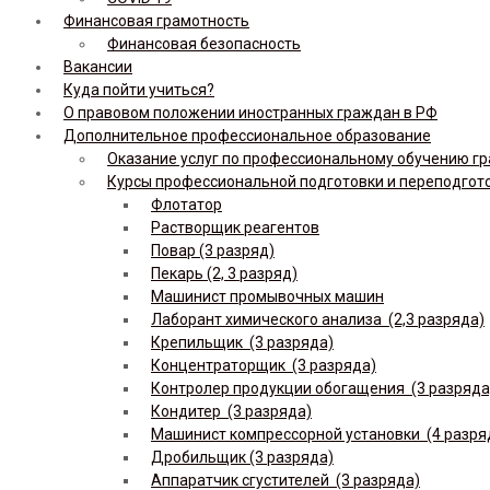
Финансовая грамотность
Финансовая безопасность
Вакансии
Куда пойти учиться?
О правовом положении иностранных граждан в РФ
Дополнительное профессиональное образование
Оказание услуг по профессиональному обучению гр
Курсы профессиональной подготовки и переподгот
Флотатор
Растворщик реагентов
Повар (3 разряд)
Пекарь (2, 3 разряд)
Машинист промывочных машин
Лаборант химического анализа (2,3 разряда)
Крепильщик (3 разряда)
Концентраторщик (3 разряда)
Контролер продукции обогащения (3 разряда
Кондитер (3 разряда)
Машинист компрессорной установки (4 разря
Дробильщик (3 разряда)
Аппаратчик сгустителей (3 разряда)