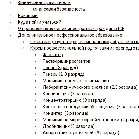
Финансовая грамотность
Финансовая безопасность
Вакансии
Куда пойти учиться?
О правовом положении иностранных граждан в РФ
Дополнительное профессиональное образование
Оказание услуг по профессиональному обучению гр
Курсы профессиональной подготовки и переподгот
Флотатор
Растворщик реагентов
Повар (3 разряд)
Пекарь (2, 3 разряд)
Машинист промывочных машин
Лаборант химического анализа (2,3 разряда)
Крепильщик (3 разряда)
Концентраторщик (3 разряда)
Контролер продукции обогащения (3 разряда
Кондитер (3 разряда)
Машинист компрессорной установки (4 разря
Дробильщик (3 разряда)
Аппаратчик сгустителей (3 разряда)