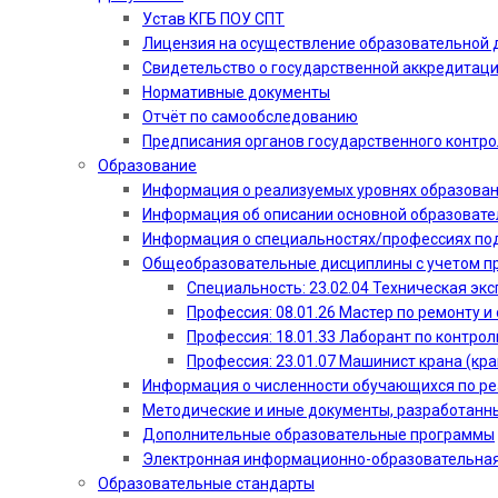
Устав КГБ ПОУ СПТ
Лицензия на осуществление образовательной 
Свидетельство о государственной аккредитац
Нормативные документы
Отчёт по самообследованию
Предписания органов государственного контро
Образование
Информация о реализуемых уровнях образова
Информация об описании основной образоват
Информация о специальностях/профессиях по
Общеобразовательные дисциплины с учетом пр
Специальность: 23.02.04 Техническая эк
Профессия: 08.01.26 Мастер по ремонту
Профессия: 18.01.33 Лаборант по контрол
Профессия: 23.01.07 Машинист крана (кр
Информация о численности обучающихся по р
Методические и иные документы, разработанн
Дополнительные образовательные программы
Электронная информационно-образовательная
Образовательные стандарты