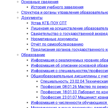
Основные сведения
История учебного заведения
Структура и органы управления образовательн
Документы
Устав КГБ ПОУ СПТ
Лицензия на осуществление образовател
Свидетельство о государственной аккре
Нормативные документы
Отчёт по самообследованию
Предписания органов государственного к
Образование
Информация о реализуемых уровнях обр
Информация об описании основной обра
Информация о специальностях/професси
Общеобразовательные дисциплины с учет
Специальность: 23.02.04 Техническа
Профессия: 08.01.26 Мастер по рем
Профессия: 18.01.33 Лаборант по ко
Профессия: 23.01.07 Машинист кран
Информация о численности обучающихся
Методические и иные документы, разраб