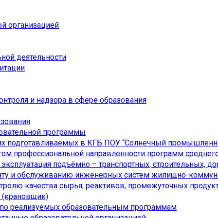
ой организацией
ьной деятельности
дитации
онтроля и надзора в сфере образования
азования
зовательной программы
ях подготавливаемых в КГБ ПОУ “Солнечный промышленн
ом профессиональной направленности программ среднего
я эксплуатация подъёмно – транспортных, строительных, 
онту и обслуживанию инженерных систем жилищно-коммуна
нтролю качества сырья, реактивов, промежуточных продукт
а (крановщик)
 по реализуемых образовательным программам
отанные образовательной организацией