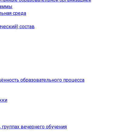
раммы
ьная среда
ческий) состав
щённость образовательного процесса
жки
 группах вечернего обучения