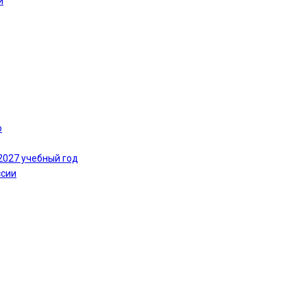
и
ю
2027 учебный год
ссии