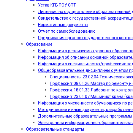
Устав КГБ ПОУ СПТ
Лицензия на осуществление образовательной 
Свидетельство о государственной аккредитац
Нормативные документы
Отчёт по самообследованию
Предписания органов государственного контро
Образование
Информация о реализуемых уровнях образова
Информация об описании основной образоват
Информация о специальностях/профессиях по
Общеобразовательные дисциплины с учетом пр
Специальность: 23.02.04 Техническая эк
Профессия: 08.01.26 Мастер по ремонту
Профессия: 18.01.33 Лаборант по контрол
Профессия: 23.01.07 Машинист крана (кр
Информация о численности обучающихся по р
Методические и иные документы, разработанн
Дополнительные образовательные программы
Электронная информационно-образовательная
Образовательные стандарты