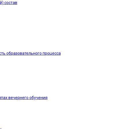
й) состав
сть образовательного процесса
ппах вечернего обучения