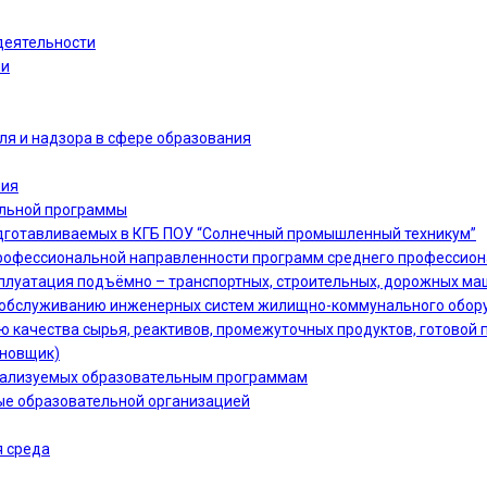
деятельности
ии
ля и надзора в сфере образования
ния
ельной программы
дготавливаемых в КГБ ПОУ “Солнечный промышленный техникум”
офессиональной направленности программ среднего профессион
сплуатация подъёмно – транспортных, строительных, дорожных ма
 и обслуживанию инженерных систем жилищно-коммунального обору
ю качества сырья, реактивов, промежуточных продуктов, готовой 
ановщик)
еализуемых образовательным программам
ые образовательной организацией
 среда