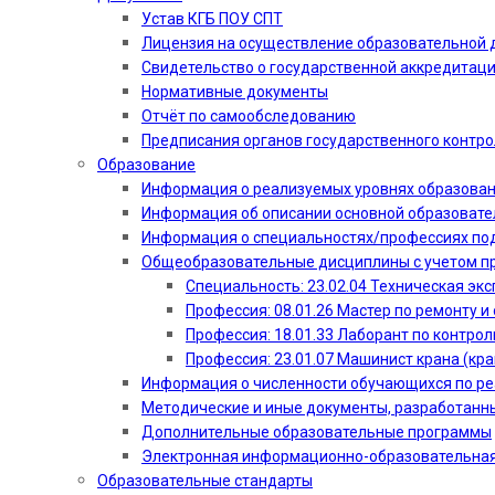
Устав КГБ ПОУ СПТ
Лицензия на осуществление образовательной 
Свидетельство о государственной аккредитац
Нормативные документы
Отчёт по самообследованию
Предписания органов государственного контро
Образование
Информация о реализуемых уровнях образова
Информация об описании основной образоват
Информация о специальностях/профессиях по
Общеобразовательные дисциплины с учетом пр
Специальность: 23.02.04 Техническая эк
Профессия: 08.01.26 Мастер по ремонту
Профессия: 18.01.33 Лаборант по контрол
Профессия: 23.01.07 Машинист крана (кр
Информация о численности обучающихся по р
Методические и иные документы, разработанн
Дополнительные образовательные программы
Электронная информационно-образовательная
Образовательные стандарты