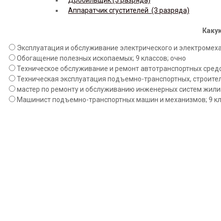
Аппаратчик сгустителей (3 разряда)
Какую
Эксплуатация и обслуживание электрического и электромехан
Обогащение полезных ископаемых; 9 классов; очно
Техническое обслуживание и ремонт автотранспортных средст
Техническая эксплуатация подъемно-транспортных, строител
мастер по ремонту и обслуживанию инженерных систем жилищ
Машинист подъемно-транспортных машин и механизмов; 9 кл