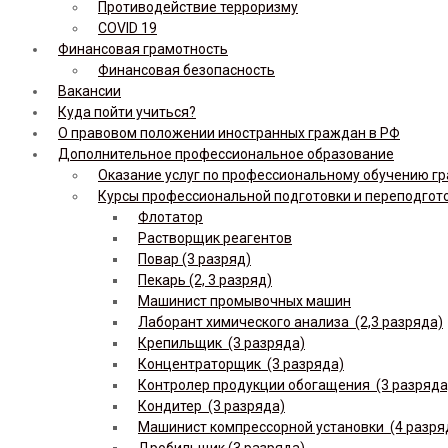
Противодействие терроризму
COVID 19
Финансовая грамотность
Финансовая безопасность
Вакансии
Куда пойти учиться?
О правовом положении иностранных граждан в РФ
Дополнительное профессиональное образование
Оказание услуг по профессиональному обучению гр
Курсы профессиональной подготовки и переподгот
Флотатор
Растворщик реагентов
Повар (3 разряд)
Пекарь (2, 3 разряд)
Машинист промывочных машин
Лаборант химического анализа (2,3 разряда)
Крепильщик (3 разряда)
Концентраторщик (3 разряда)
Контролер продукции обогащения (3 разряда
Кондитер (3 разряда)
Машинист компрессорной установки (4 разря
Дробильщик (3 разряда)