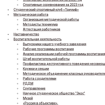
Спортивные соревнования за 2023 год
Студенческий спортивный клуб «Триумф»
Методическая работа
Организация методической работы
Методисты техникума
Аттестация работников
Наставничество
Воспитательная деятельность
Выпускники нашего учебного заведения
Рабочие программы воспитания
Анализ реализации рабочей программы воспитания,
Штаб воспитательной работы
Профилактика деструктивного поведения несовер
Кружки и секции
Методическое объединение классных руководител
Работа с родителями
РДДМ
Соуправление
Научное студенческое общество “Экос”
Музей
«Россия в объективе».