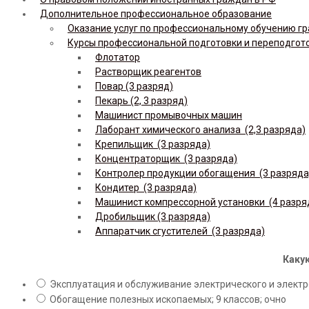
Дополнительное профессиональное образование
Оказание услуг по профессиональному обучению гр
Курсы профессиональной подготовки и переподгот
Флотатор
Растворщик реагентов
Повар (3 разряд)
Пекарь (2, 3 разряд)
Машинист промывочных машин
Лаборант химического анализа (2,3 разряда)
Крепильщик (3 разряда)
Концентраторщик (3 разряда)
Контролер продукции обогащения (3 разряда
Кондитер (3 разряда)
Машинист компрессорной установки (4 разря
Дробильщик (3 разряда)
Аппаратчик сгустителей (3 разряда)
Какую
Эксплуатация и обслуживание электрического и электро
Обогащение полезных ископаемых; 9 классов; очно