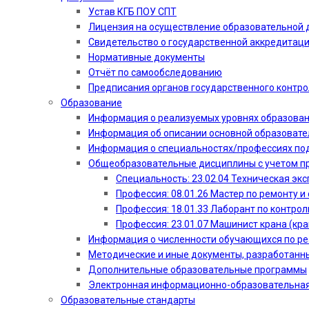
Устав КГБ ПОУ СПТ
Лицензия на осуществление образовательной 
Свидетельство о государственной аккредитац
Нормативные документы
Отчёт по самообследованию
Предписания органов государственного контро
Образование
Информация о реализуемых уровнях образова
Информация об описании основной образоват
Информация о специальностях/профессиях по
Общеобразовательные дисциплины с учетом пр
Специальность: 23.02.04 Техническая эк
Профессия: 08.01.26 Мастер по ремонту
Профессия: 18.01.33 Лаборант по контрол
Профессия: 23.01.07 Машинист крана (кр
Информация о численности обучающихся по р
Методические и иные документы, разработанн
Дополнительные образовательные программы
Электронная информационно-образовательная
Образовательные стандарты