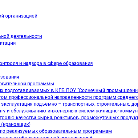
ой организацией
ьной деятельности
дитации
онтроля и надзора в сфере образования
азования
зовательной программы
ях подготавливаемых в КГБ ПОУ “Солнечный промышленн
ом профессиональной направленности программ среднего
я эксплуатация подъёмно – транспортных, строительных, 
онту и обслуживанию инженерных систем жилищно-коммуна
нтролю качества сырья, реактивов, промежуточных продукт
а (крановщик)
 по реализуемых образовательным программам
отанные образовательной организацией