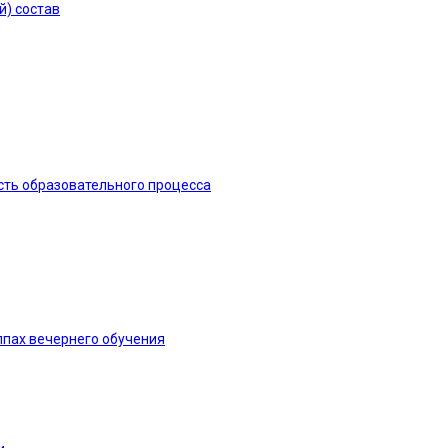
й) состав
сть образовательного процесса
ппах вечернего обучения