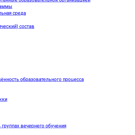
раммы
ьная среда
ческий) состав
щённость образовательного процесса
жки
 группах вечернего обучения