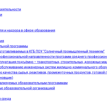
деятельности
ии
ля и надзора в сфере образования
ния
ельной программы
дготавливаемых в КГБ ПОУ “Солнечный промышленный техникум”
офессиональной направленности программ среднего профессион
сплуатация подъёмно – транспортных, строительных, дорожных ма
 и обслуживанию инженерных систем жилищно-коммунального обору
ю качества сырья, реактивов, промежуточных продуктов, готовой 
ановщик)
еализуемых образовательным программам
ые образовательной организацией
 среда