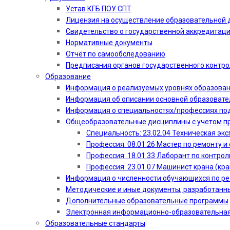
Устав КГБ ПОУ СПТ
Лицензия на осуществление образовательной 
Свидетельство о государственной аккредитац
Нормативные документы
Отчёт по самообследованию
Предписания органов государственного контро
Образование
Информация о реализуемых уровнях образова
Информация об описании основной образоват
Информация о специальностях/профессиях по
Общеобразовательные дисциплины с учетом пр
Специальность: 23.02.04 Техническая эк
Профессия: 08.01.26 Мастер по ремонту
Профессия: 18.01.33 Лаборант по контрол
Профессия: 23.01.07 Машинист крана (кр
Информация о численности обучающихся по р
Методические и иные документы, разработанн
Дополнительные образовательные программы
Электронная информационно-образовательная
Образовательные стандарты