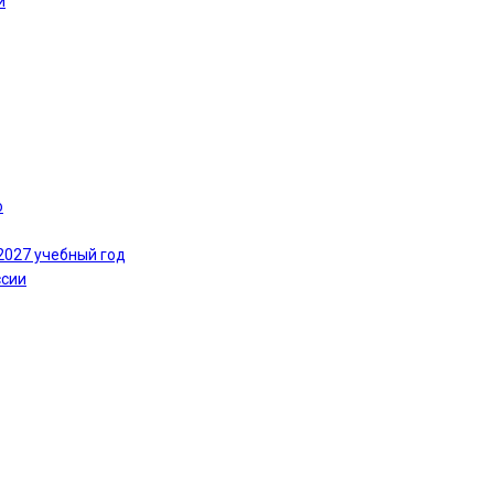
и
ю
2027 учебный год
ссии