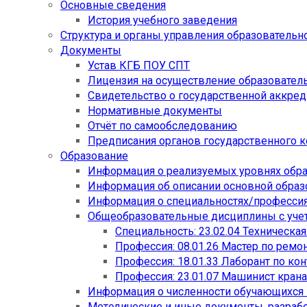
Основные сведения
История учебного заведения
Структура и органы управления образовательн
Документы
Устав КГБ ПОУ СПТ
Лицензия на осуществление образовател
Свидетельство о государственной аккре
Нормативные документы
Отчёт по самообследованию
Предписания органов государственного к
Образование
Информация о реализуемых уровнях обр
Информация об описании основной обра
Информация о специальностях/професси
Общеобразовательные дисциплины с учет
Специальность: 23.02.04 Техническа
Профессия: 08.01.26 Мастер по рем
Профессия: 18.01.33 Лаборант по ко
Профессия: 23.01.07 Машинист кран
Информация о численности обучающихся
Методические и иные документы, разраб