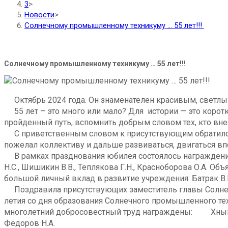
3
>
Новости
>
Солнечному промышленному техникуму … 55 лет!!!
Солнечному промышленному техникуму … 55 лет!!!
Октябрь 2024 года. Он знаменателен красивым, светлы
55 лет – это много или мало? Для истории — это коротк
пройденный путь, вспомнить добрым словом тех, кто вне
С приветственным словом к присутствующим обратился д
пожелал коллективу и дальше развиваться, двигаться впе
В рамках празднования юбилея состоялось награждение 
Н.С., Шишикин В.В., Теплякова Г.Н., Красноборова О.А. 
большой личный вклад в развитие учреждения: Батрак В.
Поздравила присутствующих заместитель главы Солнечн
летия со дня образования Солнечного промышленного тех
многолетний добросовестный труд награждены: Хныкина
Федоров Н.А.