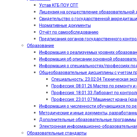
Устав КГБ ПОУ СПТ
Лицензия на осуществление образовательной 
Свидетельство о государственной аккредитац
Нормативные документы
Отчёт по самообследованию
Предписания органов государственного контро
Образование
Информация о реализуемых уровнях образова
Информация об описании основной образоват
Информация о специальностях/профессиях по
Общеобразовательные дисциплины с учетом пр
Специальность: 23.02.04 Техническая эк
Профессия: 08.01.26 Мастер по ремонту
Профессия: 18.01.33 Лаборант по контрол
Профессия: 23.01.07 Машинист крана (кр
Информация о численности обучающихся по р
Методические и иные документы, разработанн
Дополнительные образовательные программы
Электронная информационно-образовательная
Образовательные стандарты