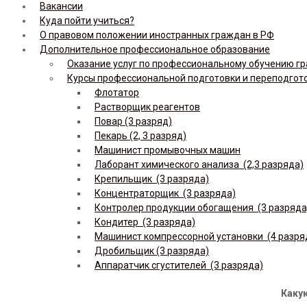
Вакансии
Куда пойти учиться?
О правовом положении иностранных граждан в РФ
Дополнительное профессиональное образование
Оказание услуг по профессиональному обучению гр
Курсы профессиональной подготовки и переподгот
Флотатор
Растворщик реагентов
Повар (3 разряд)
Пекарь (2, 3 разряд)
Машинист промывочных машин
Лаборант химического анализа (2,3 разряда)
Крепильщик (3 разряда)
Концентраторщик (3 разряда)
Контролер продукции обогащения (3 разряда
Кондитер (3 разряда)
Машинист компрессорной установки (4 разря
Дробильщик (3 разряда)
Аппаратчик сгустителей (3 разряда)
Какую