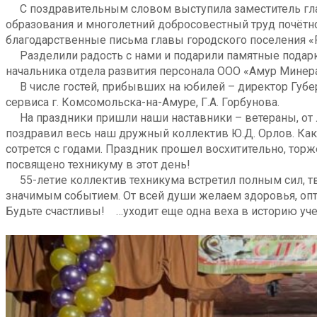
С поздравительным словом выступила заместитель глав
образования и многолетний добросовестный труд почёт
благодарственные письма главы городского поселения «Ра
Разделили радость с нами и подарили памятные подарки
начальника отдела развития персонала ООО «Амур Минерал
В числе гостей, прибывших на юбилей – директор Губерн
сервиса г. Комсомольска-на-Амуре, Г.А. Горбунова.
На праздники пришли наши наставники – ветераны, от ли
поздравил весь наш дружный коллектив Ю.Д. Орлов. Как 
сотрется с годами. Праздник прошел восхитительно, торже
посвящено техникуму в этот день!
55-летие коллектив техникума встретил полным сил, тво
значимым событием. От всей души желаем здоровья, оп
Будьте счастливы! …уходит еще одна веха в историю уче