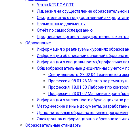
Устав КГБ ПОУ СПТ
Лицензия на осуществление образовательной 
Свидетельство о государственной аккредитац
Нормативные документы
Отчёт по самообследованию
Предписания органов государственного контро
Образование
Информация о реализуемых уровнях образова
Информация об описании основной образоват
Информация о специальностях/профессиях по
Общеобразовательные дисциплины с учетом пр
Специальность: 23.02.04 Техническая эк
Профессия: 08.01.26 Мастер по ремонту
Профессия: 18.01.33 Лаборант по контрол
Профессия: 23.01.07 Машинист крана (кр
Информация о численности обучающихся по р
Методические и иные документы, разработанн
Дополнительные образовательные программы
Электронная информационно-образовательная
Образовательные стандарты