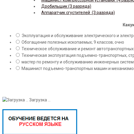
Дробильщик (3 разряда)
Аппаратчик сгустителей (3 разряда)
Какую
Эксплуатация и обслуживание электрического и электро
Обогащение полезных ископаемых; 9 классов; очно
Техническое обслуживание и ремонт автотранспортных с
Техническая эксплуатация подъемно-транспортных, стр
мастер по ремонту и обслуживанию инженерных систем 
Машинист подъемно-транспортных машин и механизмов;
Загрузка ...