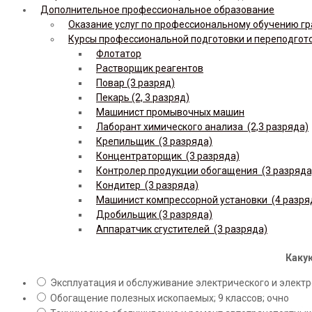
Дополнительное профессиональное образование
Оказание услуг по профессиональному обучению гр
Курсы профессиональной подготовки и переподгот
Флотатор
Растворщик реагентов
Повар (3 разряд)
Пекарь (2, 3 разряд)
Машинист промывочных машин
Лаборант химического анализа (2,3 разряда)
Крепильщик (3 разряда)
Концентраторщик (3 разряда)
Контролер продукции обогащения (3 разряда
Кондитер (3 разряда)
Машинист компрессорной установки (4 разря
Дробильщик (3 разряда)
Аппаратчик сгустителей (3 разряда)
Какую
Эксплуатация и обслуживание электрического и электро
Обогащение полезных ископаемых; 9 классов; очно