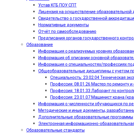
Устав КГБ ПОУ СПТ
Лицензия на осуществление образовательной 
Свидетельство о государственной аккредитац
Нормативные документы
Отчёт по самообследованию
Предписания органов государственного контро
Образование
Информация о реализуемых уровнях образова
Информация об описании основной образоват
Информация о специальностях/профессиях по
Общеобразовательные дисциплины с учетом пр
Специальность: 23.02.04 Техническая эк
Профессия: 08.01.26 Мастер по ремонту
Профессия: 18.01.33 Лаборант по контрол
Профессия: 23.01.07 Машинист крана (кр
Информация о численности обучающихся по р
Методические и иные документы, разработанн
Дополнительные образовательные программы
Электронная информационно-образовательная
Образовательные стандарты