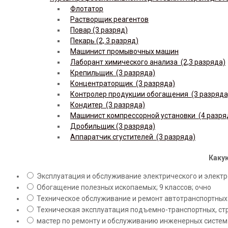
Флотатор
Растворщик реагентов
Повар (3 разряд)
Пекарь (2, 3 разряд)
Машинист промывочных машин
Лаборант химического анализа (2,3 разряда)
Крепильщик (3 разряда)
Концентраторщик (3 разряда)
Контролер продукции обогащения (3 разряда
Кондитер (3 разряда)
Машинист компрессорной установки (4 разря
Дробильщик (3 разряда)
Аппаратчик сгустителей (3 разряда)
Какую
Эксплуатация и обслуживание электрического и электро
Обогащение полезных ископаемых; 9 классов; очно
Техническое обслуживание и ремонт автотранспортных с
Техническая эксплуатация подъемно-транспортных, стр
мастер по ремонту и обслуживанию инженерных систем 