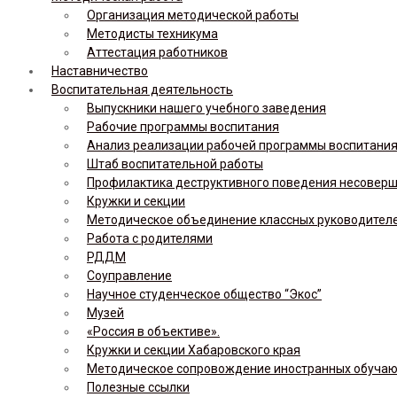
Организация методической работы
Методисты техникума
Аттестация работников
Наставничество
Воспитательная деятельность
Выпускники нашего учебного заведения
Рабочие программы воспитания
Анализ реализации рабочей программы воспитания,
Штаб воспитательной работы
Профилактика деструктивного поведения несовер
Кружки и секции
Методическое объединение классных руководител
Работа с родителями
РДДМ
Соуправление
Научное студенческое общество “Экос”
Музей
«Россия в объективе».
Кружки и секции Хабаровского края
Методическое сопровождение иностранных обуча
Полезные ссылки