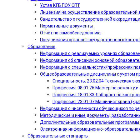
Устав КГБ ПОУ СПТ
Лицензия на осуществление образовательной 
Свидетельство о государственной аккредитац
Нормативные документы
Отчёт по самообследованию
Предписания органов государственного контро
Образование
Информация о реализуемых уровнях образова
Информация об описании основной образоват
Информация о специальностях/профессиях по
Общеобразовательные дисциплины с учетом пр
Специальность: 23.02.04 Техническая эк
Профессия: 08.01.26 Мастер по ремонту
Профессия: 18.01.33 Лаборант по контрол
Профессия: 23.01.07 Машинист крана (кр
Информация о численности обучающихся по р
Методические и иные документы, разработанн
Дополнительные образовательные программы
Электронная информационно-образовательная
Образовательные стандарты