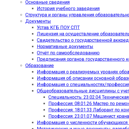
Основные сведения
История учебного заведения
Структура и органы управления образовательн
Документы
Устав КГБ ПОУ СПТ
Лицензия на осуществление образовател
Свидетельство о государственной аккре
Нормативные документы
Отчёт по самообследованию
Предписания органов государственного к
Образование
Информация о реализуемых уровнях обр
Информация об описании основной обра
Информация о специальностях/професси
Общеобразовательные дисциплины с учет
Специальность: 23.02.04 Техническа
Профессия: 08.01.26 Мастер по рем
Профессия: 18.01.33 Лаборант по ко
Профессия: 23.01.07 Машинист кран
Информация о численности обучающихся
Методические и иные документы, разраб