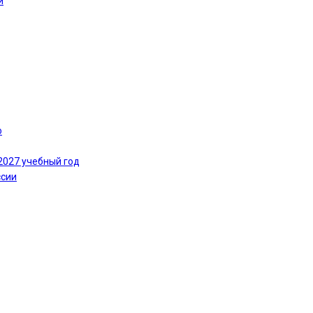
и
ю
2027 учебный год
ссии