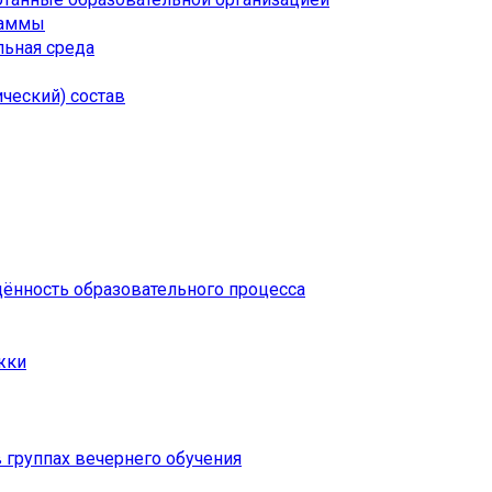
раммы
ьная среда
ческий) состав
щённость образовательного процесса
жки
 группах вечернего обучения