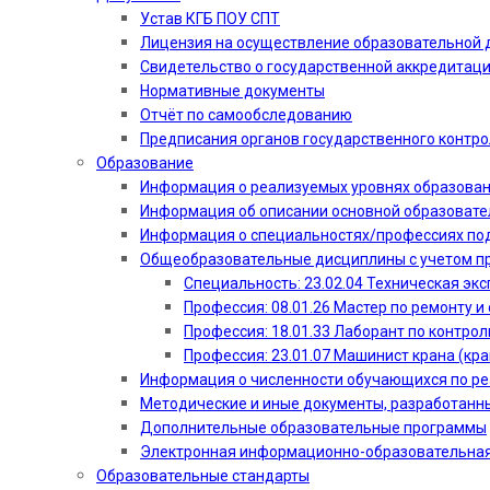
Устав КГБ ПОУ СПТ
Лицензия на осуществление образовательной 
Свидетельство о государственной аккредитац
Нормативные документы
Отчёт по самообследованию
Предписания органов государственного контро
Образование
Информация о реализуемых уровнях образова
Информация об описании основной образоват
Информация о специальностях/профессиях по
Общеобразовательные дисциплины с учетом пр
Специальность: 23.02.04 Техническая эк
Профессия: 08.01.26 Мастер по ремонту
Профессия: 18.01.33 Лаборант по контрол
Профессия: 23.01.07 Машинист крана (кр
Информация о численности обучающихся по р
Методические и иные документы, разработанн
Дополнительные образовательные программы
Электронная информационно-образовательная
Образовательные стандарты