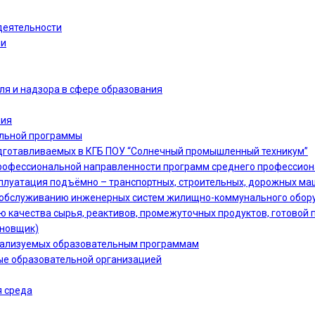
деятельности
ии
ля и надзора в сфере образования
ния
ельной программы
дготавливаемых в КГБ ПОУ “Солнечный промышленный техникум”
офессиональной направленности программ среднего профессион
сплуатация подъёмно – транспортных, строительных, дорожных ма
 и обслуживанию инженерных систем жилищно-коммунального обору
ю качества сырья, реактивов, промежуточных продуктов, готовой 
ановщик)
еализуемых образовательным программам
ые образовательной организацией
 среда