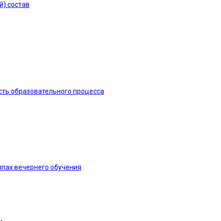
й) состав
сть образовательного процесса
ппах вечернего обучения