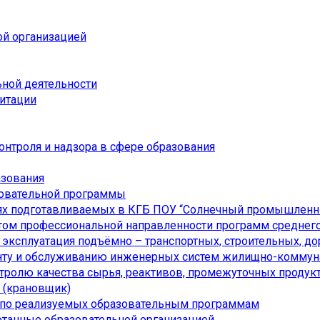
ой организацией
ьной деятельности
дитации
онтроля и надзора в сфере образования
азования
зовательной программы
ях подготавливаемых в КГБ ПОУ “Солнечный промышленн
ом профессиональной направленности программ среднего
я эксплуатация подъёмно – транспортных, строительных, 
онту и обслуживанию инженерных систем жилищно-коммуна
нтролю качества сырья, реактивов, промежуточных продукт
а (крановщик)
 по реализуемых образовательным программам
отанные образовательной организацией