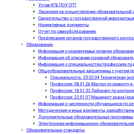
Устав КГБ ПОУ СПТ
Лицензия на осуществление образовательной 
Свидетельство о государственной аккредитац
Нормативные документы
Отчёт по самообследованию
Предписания органов государственного контро
Образование
Информация о реализуемых уровнях образова
Информация об описании основной образоват
Информация о специальностях/профессиях по
Общеобразовательные дисциплины с учетом пр
Специальность: 23.02.04 Техническая эк
Профессия: 08.01.26 Мастер по ремонту
Профессия: 18.01.33 Лаборант по контрол
Профессия: 23.01.07 Машинист крана (кр
Информация о численности обучающихся по р
Методические и иные документы, разработанн
Дополнительные образовательные программы
Электронная информационно-образовательная
Образовательные стандарты