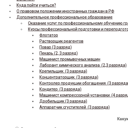
Куда пойти учиться?
О правовом положении иностранных граждан в РФ
Дополнительное профессиональное образование
Оказание услуг по профессиональному обучению гр
Курсы профессиональной подготовки и переподгот
Флотатор
Растворщик реагентов
Повар (3 разряд)
Пекарь (2, 3 разряд)
Машинист промывочных машин
Лаборант химического анализа (2,3 разряда)
Крепильщик (3 разряда)
Концентраторщик (3 разряда)
Контролер продукции обогащения (3 разряда
Кондитер (3 разряда)
Машинист компрессорной установки (4 разря
Дробильщик (3 разряда)
Аппаратчик сгустителей (3 разряда)
Какую