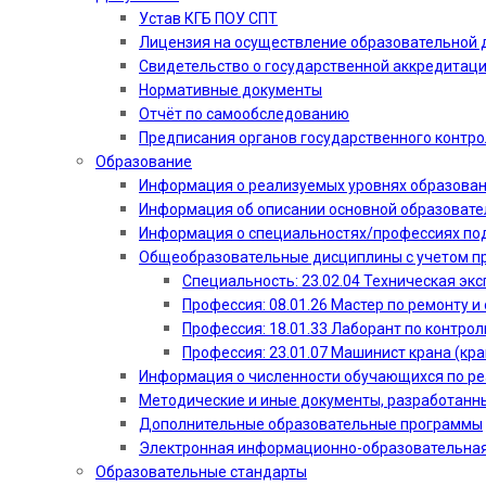
Устав КГБ ПОУ СПТ
Лицензия на осуществление образовательной 
Свидетельство о государственной аккредитац
Нормативные документы
Отчёт по самообследованию
Предписания органов государственного контро
Образование
Информация о реализуемых уровнях образова
Информация об описании основной образоват
Информация о специальностях/профессиях по
Общеобразовательные дисциплины с учетом пр
Специальность: 23.02.04 Техническая эк
Профессия: 08.01.26 Мастер по ремонту
Профессия: 18.01.33 Лаборант по контрол
Профессия: 23.01.07 Машинист крана (кр
Информация о численности обучающихся по р
Методические и иные документы, разработанн
Дополнительные образовательные программы
Электронная информационно-образовательная
Образовательные стандарты