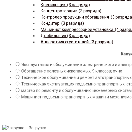
Крепильщик (3 разряда)
Концентраторщик (3 разряда)
Контролер продукции обогащения (3 разряда
Кондитер (3 разряда)
Машинист компрессорной установки (4 разря
Дробильщик (3 разряда)
Аппаратчик сгустителей (3 разряда)
Какую
Эксплуатация и обслуживание электрического и электро
Обогащение полезных ископаемых; 9 классов; очно
Техническое обслуживание и ремонт автотранспортных с
Техническая эксплуатация подъемно-транспортных, стр
мастер по ремонту и обслуживанию инженерных систем 
Машинист подъемно-транспортных машин и механизмов;
Загрузка ...