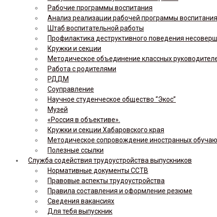
Рабочие программы воспитания
Анализ реализации рабочей программы воспитания,
Штаб воспитательной работы
Профилактика деструктивного поведения несовер
Кружки и секции
Методическое объединение классных руководител
Работа с родителями
РДДМ
Соуправление
Научное студенческое общество “Экос”
Музей
«Россия в объективе».
Кружки и секции Хабаровского края
Методическое сопровождение иностранных обуча
Полезные ссылки
Служба содействия трудоустройства выпускников
Нормативные документы ССТВ
Правовые аспекты трудоустройства
Правила составления и оформление резюме
Сведения вакансиях
Для тебя выпускник