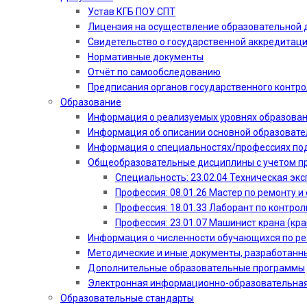
Устав КГБ ПОУ СПТ
Лицензия на осуществление образовательной 
Свидетельство о государственной аккредитац
Нормативные документы
Отчёт по самообследованию
Предписания органов государственного контро
Образование
Информация о реализуемых уровнях образова
Информация об описании основной образоват
Информация о специальностях/профессиях по
Общеобразовательные дисциплины с учетом пр
Специальность: 23.02.04 Техническая эк
Профессия: 08.01.26 Мастер по ремонту
Профессия: 18.01.33 Лаборант по контрол
Профессия: 23.01.07 Машинист крана (кр
Информация о численности обучающихся по р
Методические и иные документы, разработанн
Дополнительные образовательные программы
Электронная информационно-образовательная
Образовательные стандарты