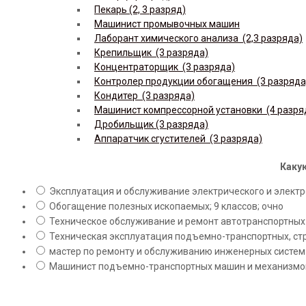
Пекарь (2, 3 разряд)
Машинист промывочных машин
Лаборант химического анализа (2,3 разряда)
Крепильщик (3 разряда)
Концентраторщик (3 разряда)
Контролер продукции обогащения (3 разряда
Кондитер (3 разряда)
Машинист компрессорной установки (4 разря
Дробильщик (3 разряда)
Аппаратчик сгустителей (3 разряда)
Какую
Эксплуатация и обслуживание электрического и электро
Обогащение полезных ископаемых; 9 классов; очно
Техническое обслуживание и ремонт автотранспортных с
Техническая эксплуатация подъемно-транспортных, стр
мастер по ремонту и обслуживанию инженерных систем 
Машинист подъемно-транспортных машин и механизмов;