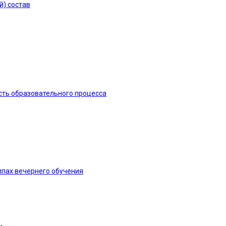
й) состав
сть образовательного процесса
ппах вечернего обучения