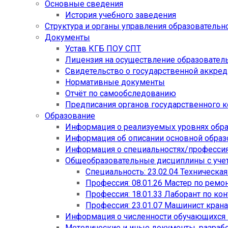
Основные сведения
История учебного заведения
Структура и органы управления образовательн
Документы
Устав КГБ ПОУ СПТ
Лицензия на осуществление образовател
Свидетельство о государственной аккре
Нормативные документы
Отчёт по самообследованию
Предписания органов государственного к
Образование
Информация о реализуемых уровнях обр
Информация об описании основной обра
Информация о специальностях/професси
Общеобразовательные дисциплины с учет
Специальность: 23.02.04 Техническа
Профессия: 08.01.26 Мастер по рем
Профессия: 18.01.33 Лаборант по ко
Профессия: 23.01.07 Машинист кран
Информация о численности обучающихся
Методические и иные документы, разраб