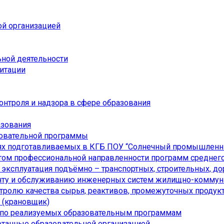
ой организацией
ьной деятельности
дитации
онтроля и надзора в сфере образования
азования
зовательной программы
ях подготавливаемых в КГБ ПОУ “Солнечный промышленн
ом профессиональной направленности программ среднего
я эксплуатация подъёмно – транспортных, строительных, 
онту и обслуживанию инженерных систем жилищно-коммуна
нтролю качества сырья, реактивов, промежуточных продукт
а (крановщик)
 по реализуемых образовательным программам
отанные образовательной организацией