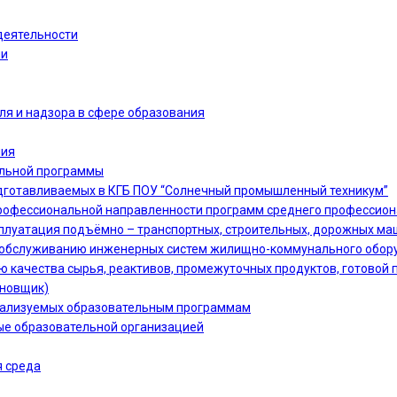
деятельности
ии
ля и надзора в сфере образования
ния
ельной программы
дготавливаемых в КГБ ПОУ “Солнечный промышленный техникум”
офессиональной направленности программ среднего профессион
сплуатация подъёмно – транспортных, строительных, дорожных ма
 и обслуживанию инженерных систем жилищно-коммунального обору
ю качества сырья, реактивов, промежуточных продуктов, готовой 
ановщик)
еализуемых образовательным программам
ые образовательной организацией
 среда