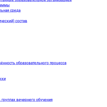
раммы
ьная среда
ческий) состав
щённость образовательного процесса
жки
 группах вечернего обучения