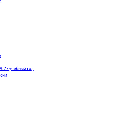
и
ю
2027 учебный год
ссии