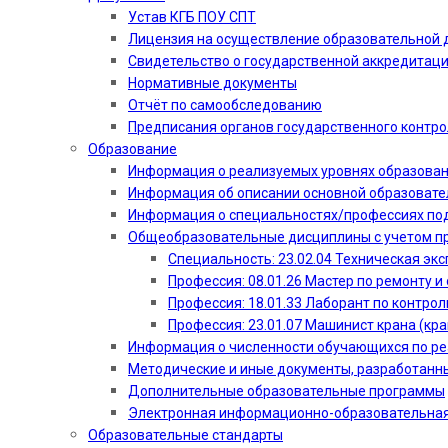
Устав КГБ ПОУ СПТ
Лицензия на осуществление образовательной 
Свидетельство о государственной аккредитац
Нормативные документы
Отчёт по самообследованию
Предписания органов государственного контро
Образование
Информация о реализуемых уровнях образова
Информация об описании основной образоват
Информация о специальностях/профессиях по
Общеобразовательные дисциплины с учетом пр
Специальность: 23.02.04 Техническая эк
Профессия: 08.01.26 Мастер по ремонту
Профессия: 18.01.33 Лаборант по контрол
Профессия: 23.01.07 Машинист крана (кр
Информация о численности обучающихся по р
Методические и иные документы, разработанн
Дополнительные образовательные программы
Электронная информационно-образовательная
Образовательные стандарты