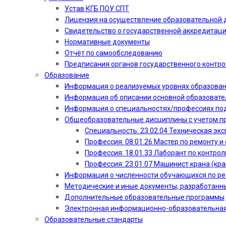
Устав КГБ ПОУ СПТ
Лицензия на осуществление образовательной 
Свидетельство о государственной аккредитац
Нормативные документы
Отчёт по самообследованию
Предписания органов государственного контро
Образование
Информация о реализуемых уровнях образова
Информация об описании основной образоват
Информация о специальностях/профессиях по
Общеобразовательные дисциплины с учетом пр
Специальность: 23.02.04 Техническая эк
Профессия: 08.01.26 Мастер по ремонту
Профессия: 18.01.33 Лаборант по контрол
Профессия: 23.01.07 Машинист крана (кр
Информация о численности обучающихся по р
Методические и иные документы, разработанн
Дополнительные образовательные программы
Электронная информационно-образовательная
Образовательные стандарты