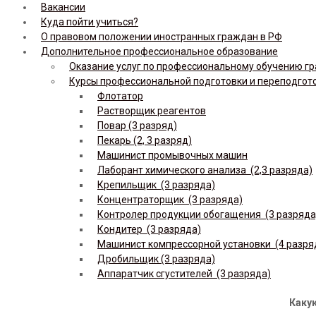
Вакансии
Куда пойти учиться?
О правовом положении иностранных граждан в РФ
Дополнительное профессиональное образование
Оказание услуг по профессиональному обучению гр
Курсы профессиональной подготовки и переподгот
Флотатор
Растворщик реагентов
Повар (3 разряд)
Пекарь (2, 3 разряд)
Машинист промывочных машин
Лаборант химического анализа (2,3 разряда)
Крепильщик (3 разряда)
Концентраторщик (3 разряда)
Контролер продукции обогащения (3 разряда
Кондитер (3 разряда)
Машинист компрессорной установки (4 разря
Дробильщик (3 разряда)
Аппаратчик сгустителей (3 разряда)
Какую