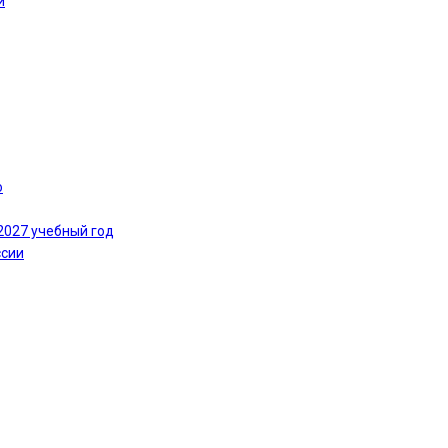
и
ю
2027 учебный год
ссии