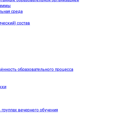
раммы
ьная среда
ческий) состав
щённость образовательного процесса
жки
 группах вечернего обучения