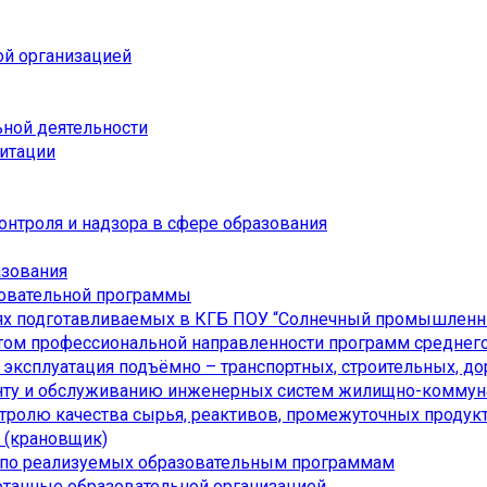
ой организацией
ьной деятельности
дитации
онтроля и надзора в сфере образования
азования
зовательной программы
ях подготавливаемых в КГБ ПОУ “Солнечный промышленн
ом профессиональной направленности программ среднего
я эксплуатация подъёмно – транспортных, строительных, 
онту и обслуживанию инженерных систем жилищно-коммуна
нтролю качества сырья, реактивов, промежуточных продукт
а (крановщик)
 по реализуемых образовательным программам
отанные образовательной организацией