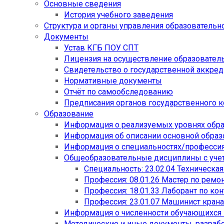
Основные сведения
История учебного заведения
Структура и органы управления образовательн
Документы
Устав КГБ ПОУ СПТ
Лицензия на осуществление образовател
Свидетельство о государственной аккре
Нормативные документы
Отчёт по самообследованию
Предписания органов государственного к
Образование
Информация о реализуемых уровнях обр
Информация об описании основной обра
Информация о специальностях/професси
Общеобразовательные дисциплины с учет
Специальность: 23.02.04 Техническа
Профессия: 08.01.26 Мастер по рем
Профессия: 18.01.33 Лаборант по ко
Профессия: 23.01.07 Машинист кран
Информация о численности обучающихся
Методические и иные документы, разраб