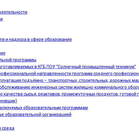
деятельности
ии
ля и надзора в сфере образования
ния
ельной программы
дготавливаемых в КГБ ПОУ “Солнечный промышленный техникум”
офессиональной направленности программ среднего профессион
сплуатация подъёмно – транспортных, строительных, дорожных ма
 и обслуживанию инженерных систем жилищно-коммунального обору
ю качества сырья, реактивов, промежуточных продуктов, готовой 
ановщик)
еализуемых образовательным программам
ые образовательной организацией
 среда