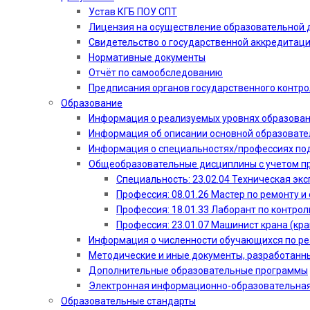
Устав КГБ ПОУ СПТ
Лицензия на осуществление образовательной 
Свидетельство о государственной аккредитац
Нормативные документы
Отчёт по самообследованию
Предписания органов государственного контро
Образование
Информация о реализуемых уровнях образова
Информация об описании основной образоват
Информация о специальностях/профессиях по
Общеобразовательные дисциплины с учетом пр
Специальность: 23.02.04 Техническая эк
Профессия: 08.01.26 Мастер по ремонту
Профессия: 18.01.33 Лаборант по контрол
Профессия: 23.01.07 Машинист крана (кр
Информация о численности обучающихся по р
Методические и иные документы, разработанн
Дополнительные образовательные программы
Электронная информационно-образовательная
Образовательные стандарты