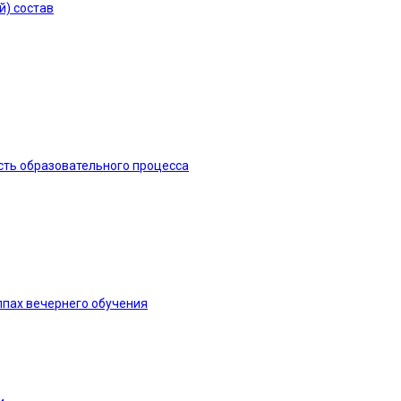
й) состав
сть образовательного процесса
ппах вечернего обучения