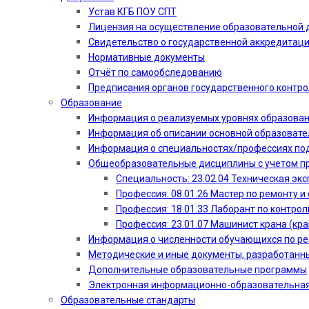
Устав КГБ ПОУ СПТ
Лицензия на осуществление образовательной 
Свидетельство о государственной аккредитац
Нормативные документы
Отчёт по самообследованию
Предписания органов государственного контро
Образование
Информация о реализуемых уровнях образова
Информация об описании основной образоват
Информация о специальностях/профессиях по
Общеобразовательные дисциплины с учетом пр
Специальность: 23.02.04 Техническая эк
Профессия: 08.01.26 Мастер по ремонту
Профессия: 18.01.33 Лаборант по контрол
Профессия: 23.01.07 Машинист крана (кр
Информация о численности обучающихся по р
Методические и иные документы, разработанн
Дополнительные образовательные программы
Электронная информационно-образовательная
Образовательные стандарты