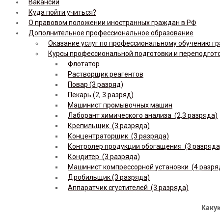
Вакансии
Куда пойти учиться?
О правовом положении иностранных граждан в РФ
Дополнительное профессиональное образование
Оказание услуг по профессиональному обучению гр
Курсы профессиональной подготовки и переподгот
Флотатор
Растворщик реагентов
Повар (3 разряд)
Пекарь (2, 3 разряд)
Машинист промывочных машин
Лаборант химического анализа (2,3 разряда)
Крепильщик (3 разряда)
Концентраторщик (3 разряда)
Контролер продукции обогащения (3 разряда
Кондитер (3 разряда)
Машинист компрессорной установки (4 разря
Дробильщик (3 разряда)
Аппаратчик сгустителей (3 разряда)
Какую