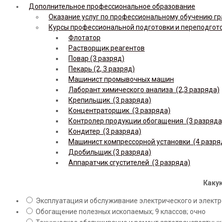
Дополнительное профессиональное образование
Оказание услуг по профессиональному обучению гр
Курсы профессиональной подготовки и переподгот
Флотатор
Растворщик реагентов
Повар (3 разряд)
Пекарь (2, 3 разряд)
Машинист промывочных машин
Лаборант химического анализа (2,3 разряда)
Крепильщик (3 разряда)
Концентраторщик (3 разряда)
Контролер продукции обогащения (3 разряда
Кондитер (3 разряда)
Машинист компрессорной установки (4 разря
Дробильщик (3 разряда)
Аппаратчик сгустителей (3 разряда)
Какую
Эксплуатация и обслуживание электрического и электро
Обогащение полезных ископаемых; 9 классов; очно