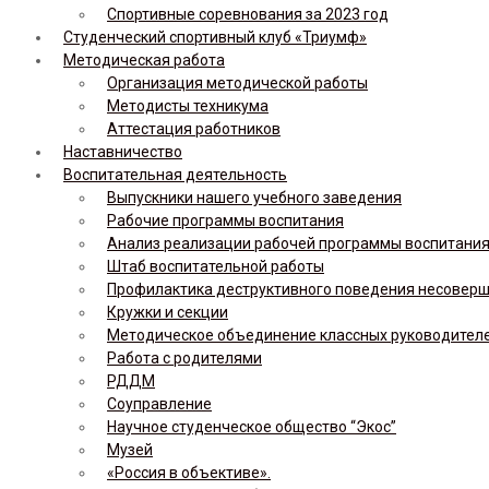
Спортивные соревнования за 2023 год
Студенческий спортивный клуб «Триумф»
Методическая работа
Организация методической работы
Методисты техникума
Аттестация работников
Наставничество
Воспитательная деятельность
Выпускники нашего учебного заведения
Рабочие программы воспитания
Анализ реализации рабочей программы воспитания,
Штаб воспитательной работы
Профилактика деструктивного поведения несовер
Кружки и секции
Методическое объединение классных руководител
Работа с родителями
РДДМ
Соуправление
Научное студенческое общество “Экос”
Музей
«Россия в объективе».