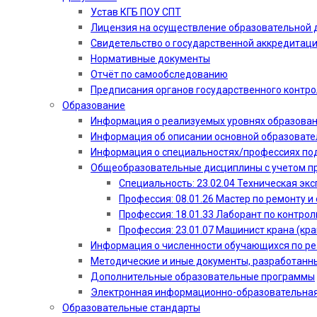
Устав КГБ ПОУ СПТ
Лицензия на осуществление образовательной 
Свидетельство о государственной аккредитац
Нормативные документы
Отчёт по самообследованию
Предписания органов государственного контро
Образование
Информация о реализуемых уровнях образова
Информация об описании основной образоват
Информация о специальностях/профессиях по
Общеобразовательные дисциплины с учетом пр
Специальность: 23.02.04 Техническая эк
Профессия: 08.01.26 Мастер по ремонту
Профессия: 18.01.33 Лаборант по контрол
Профессия: 23.01.07 Машинист крана (кр
Информация о численности обучающихся по р
Методические и иные документы, разработанн
Дополнительные образовательные программы
Электронная информационно-образовательная
Образовательные стандарты